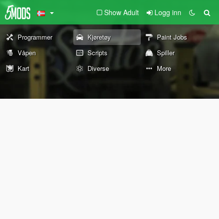
Show Adult
Logg inn
Programmer
Kjøretøy
Paint Jobs
Våpen
Scripts
Spiller
Kart
Diverse
More