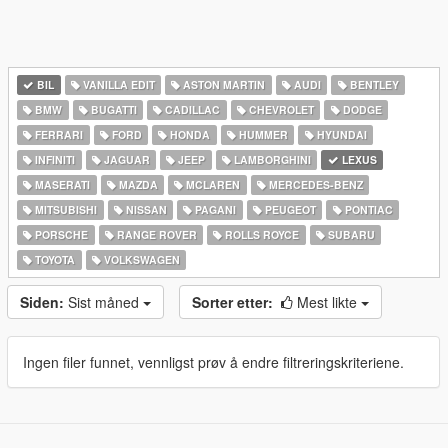
BIL
VANILLA EDIT
ASTON MARTIN
AUDI
BENTLEY
BMW
BUGATTI
CADILLAC
CHEVROLET
DODGE
FERRARI
FORD
HONDA
HUMMER
HYUNDAI
INFINITI
JAGUAR
JEEP
LAMBORGHINI
LEXUS
MASERATI
MAZDA
MCLAREN
MERCEDES-BENZ
MITSUBISHI
NISSAN
PAGANI
PEUGEOT
PONTIAC
PORSCHE
RANGE ROVER
ROLLS ROYCE
SUBARU
TOYOTA
VOLKSWAGEN
Siden:
Sist måned
Sorter etter:
Mest likte
Ingen filer funnet, vennligst prøv å endre filtreringskriteriene.