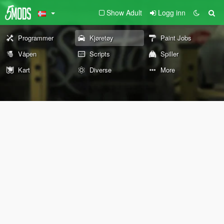
Show Adult
Logg inn
Programmer
Kjøretøy
Paint Jobs
Våpen
Scripts
Spiller
Kart
Diverse
More