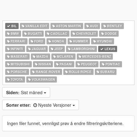
BIL
VANILLA EDIT
ASTON MARTIN
AUDI
BENTLEY
BMW
BUGATTI
CADILLAC
CHEVROLET
DODGE
FERRARI
FORD
HONDA
HUMMER
HYUNDAI
INFINITI
JAGUAR
JEEP
LAMBORGHINI
LEXUS
MASERATI
MAZDA
MCLAREN
MERCEDES-BENZ
MITSUBISHI
NISSAN
PAGANI
PEUGEOT
PONTIAC
PORSCHE
RANGE ROVER
ROLLS ROYCE
SUBARU
TOYOTA
VOLKSWAGEN
Siden:
Sist måned
Sorter etter:
Nyeste Versjoner
Ingen filer funnet, vennligst prøv å endre filtreringskriteriene.