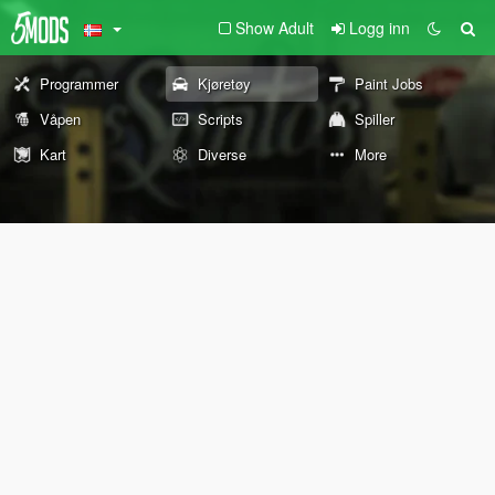
Show Adult
Logg inn
Programmer
Kjøretøy
Paint Jobs
Våpen
Scripts
Spiller
Kart
Diverse
More