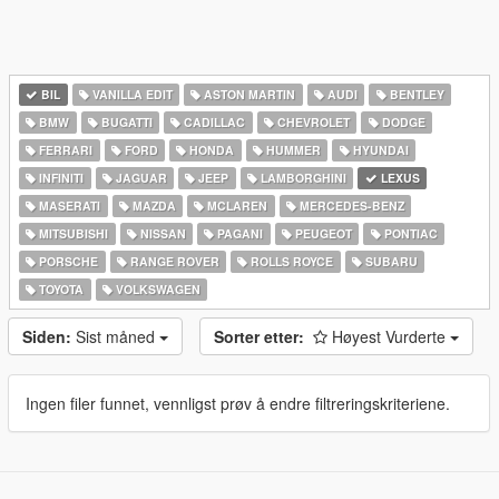
BIL
VANILLA EDIT
ASTON MARTIN
AUDI
BENTLEY
BMW
BUGATTI
CADILLAC
CHEVROLET
DODGE
FERRARI
FORD
HONDA
HUMMER
HYUNDAI
INFINITI
JAGUAR
JEEP
LAMBORGHINI
LEXUS
MASERATI
MAZDA
MCLAREN
MERCEDES-BENZ
MITSUBISHI
NISSAN
PAGANI
PEUGEOT
PONTIAC
PORSCHE
RANGE ROVER
ROLLS ROYCE
SUBARU
TOYOTA
VOLKSWAGEN
Siden:
Sist måned
Sorter etter:
Høyest Vurderte
Ingen filer funnet, vennligst prøv å endre filtreringskriteriene.