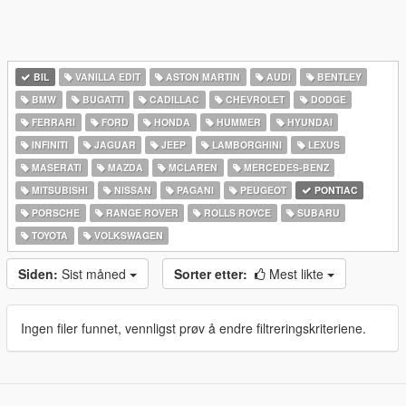
BIL
VANILLA EDIT
ASTON MARTIN
AUDI
BENTLEY
BMW
BUGATTI
CADILLAC
CHEVROLET
DODGE
FERRARI
FORD
HONDA
HUMMER
HYUNDAI
INFINITI
JAGUAR
JEEP
LAMBORGHINI
LEXUS
MASERATI
MAZDA
MCLAREN
MERCEDES-BENZ
MITSUBISHI
NISSAN
PAGANI
PEUGEOT
PONTIAC
PORSCHE
RANGE ROVER
ROLLS ROYCE
SUBARU
TOYOTA
VOLKSWAGEN
Siden:
Sist måned
Sorter etter:
Mest likte
Ingen filer funnet, vennligst prøv å endre filtreringskriteriene.