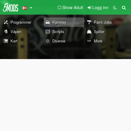
Show Adult
Logg inn
Programmer
Kjøretøy
Paint Jobs
Våpen
Scripts
Spiller
Kart
Diverse
More