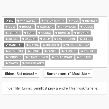
BIL
VANILLA EDIT
ASTON MARTIN
AUDI
BENTLEY
BMW
BUGATTI
CADILLAC
CHEVROLET
DODGE
FERRARI
FORD
HONDA
HUMMER
HYUNDAI
INFINITI
JAGUAR
JEEP
LAMBORGHINI
LEXUS
MASERATI
MAZDA
MCLAREN
MERCEDES-BENZ
MITSUBISHI
NISSAN
PAGANI
PEUGEOT
PONTIAC
PORSCHE
RANGE ROVER
ROLLS ROYCE
SUBARU
TOYOTA
VOLKSWAGEN
Siden:
Sist måned
Sorter etter:
Mest likte
Ingen filer funnet, vennligst prøv å endre filtreringskriteriene.