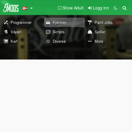
Show Adult
Logg inn
Programmer
Kjøretøy
Paint Jobs
Våpen
Scripts
Spiller
Kart
Diverse
More