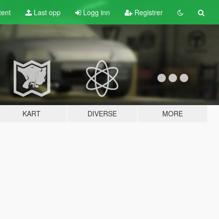
tent
Last opp
Logg inn
Registrer
KART
DIVERSE
MORE