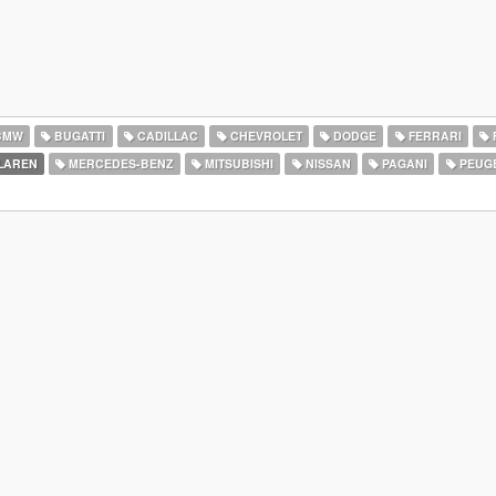
BMW
BUGATTI
CADILLAC
CHEVROLET
DODGE
FERRARI
LAREN
MERCEDES-BENZ
MITSUBISHI
NISSAN
PAGANI
PEUG