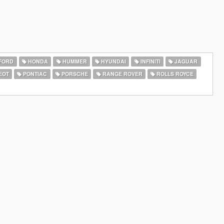
FORD
HONDA
HUMMER
HYUNDAI
INFINITI
JAGUAR
EOT
PONTIAC
PORSCHE
RANGE ROVER
ROLLS ROYCE