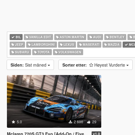
BIL
VANILLA EDIT
ASTON MARTIN
AUDI
BENTLEY
JEEP
LAMBORGHINI
LEXUS
MASERATI
MAZDA
MC
SUBARU
TOYOTA
VOLKSWAGEN
Siden:
Sist måned
Sorter etter:
Høyest Vurderte
5.0
2 600
29
Mclaren 720S GT3 Evo [Add-On / FiveM / Tuning / Template]
v1.0