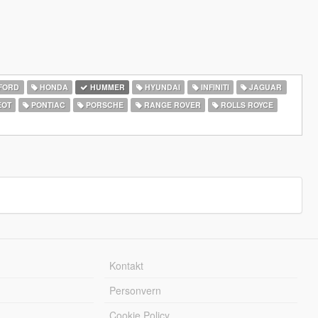
FORD
HONDA
HUMMER
HYUNDAI
INFINITI
JAGUAR
EOT
PONTIAC
PORSCHE
RANGE ROVER
ROLLS ROYCE
Kontakt
Personvern
Cookie Policy