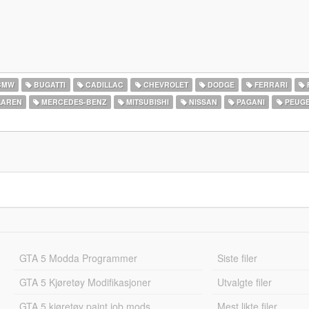
BMW
BUGATTI
CADILLAC
CHEVROLET
DODGE
FERRARI
AREN
MERCEDES-BENZ
MITSUBISHI
NISSAN
PAGANI
PEUG
GTA 5 Modda Programmer
Siste filer
GTA 5 Kjøretøy Modifikasjoner
Utvalgte filer
GTA 5 kjøretøy paint job mods
Mest likte filer