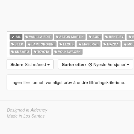
BIL
VANILLA EDIT
ASTON MARTIN
AUDI
BENTLEY
JEEP
LAMBORGHINI
LEXUS
MASERATI
MAZDA
MCL
SUBARU
TOYOTA
VOLKSWAGEN
Siden:
Sist måned
Sorter etter:
Nyeste Versjoner
Ingen filer funnet, vennligst prøv å endre filtreringskriteriene.
Designed in Alderney
Made in Los Santos