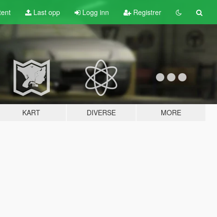
tent
Last opp
Logg inn
Registrer
KART
DIVERSE
MORE