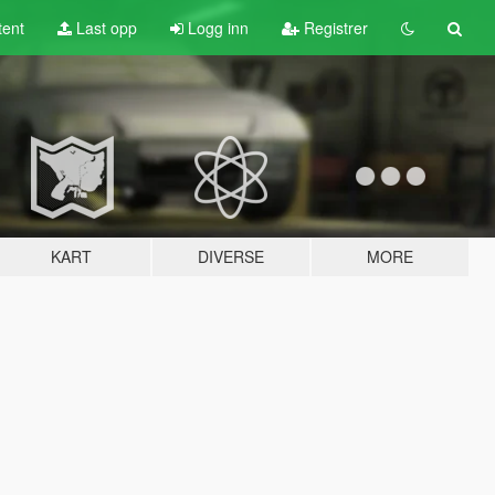
tent
Last opp
Logg inn
Registrer
KART
DIVERSE
MORE