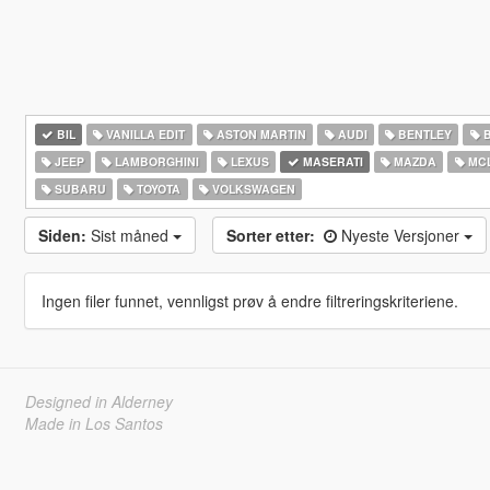
BIL
VANILLA EDIT
ASTON MARTIN
AUDI
BENTLEY
JEEP
LAMBORGHINI
LEXUS
MASERATI
MAZDA
MC
SUBARU
TOYOTA
VOLKSWAGEN
Siden:
Sist måned
Sorter etter:
Nyeste Versjoner
Ingen filer funnet, vennligst prøv å endre filtreringskriteriene.
Designed in Alderney
Made in Los Santos