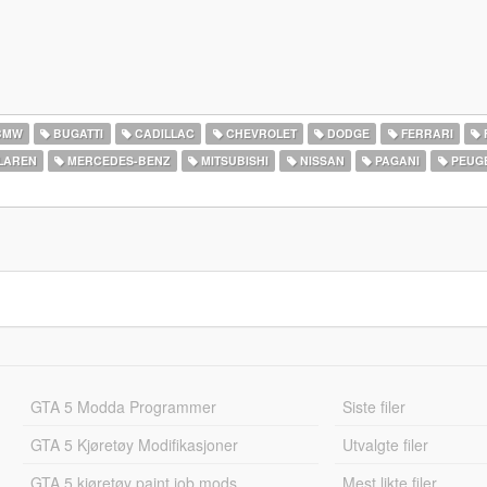
BMW
BUGATTI
CADILLAC
CHEVROLET
DODGE
FERRARI
LAREN
MERCEDES-BENZ
MITSUBISHI
NISSAN
PAGANI
PEUG
GTA 5 Modda Programmer
Siste filer
GTA 5 Kjøretøy Modifikasjoner
Utvalgte filer
GTA 5 kjøretøy paint job mods
Mest likte filer