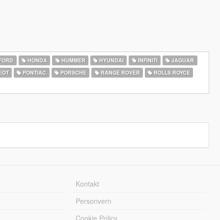
FORD
HONDA
HUMMER
HYUNDAI
INFINITI
JAGUAR
EOT
PONTIAC
PORSCHE
RANGE ROVER
ROLLS ROYCE
Kontakt
Personvern
Cookie Policy