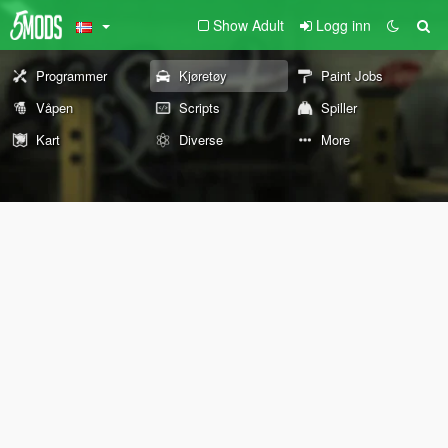
Show Adult
Logg inn
Programmer
Kjøretøy
Paint Jobs
Våpen
Scripts
Spiller
Kart
Diverse
More