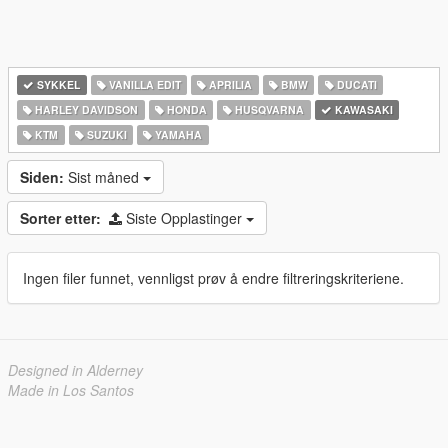
SYKKEL
VANILLA EDIT
APRILIA
BMW
DUCATI
HARLEY DAVIDSON
HONDA
HUSQVARNA
KAWASAKI
KTM
SUZUKI
YAMAHA
Siden:
Sist måned
Sorter etter:
Siste Opplastinger
Ingen filer funnet, vennligst prøv å endre filtreringskriteriene.
Designed in Alderney
Made in Los Santos