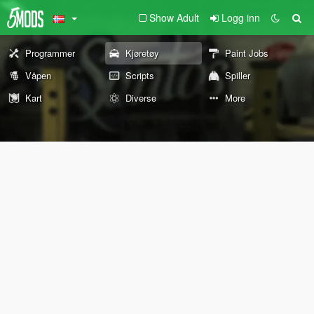
Show Adult
Logg inn
Programmer
Kjøretøy
Paint Jobs
Våpen
Scripts
Spiller
Kart
Diverse
More