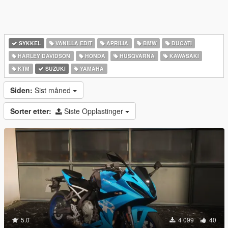
SYKKEL
VANILLA EDIT
APRILIA
BMW
DUCATI
HARLEY DAVIDSON
HONDA
HUSQVARNA
KAWASAKI
KTM
SUZUKI
YAMAHA
Siden:
Sist måned
Sorter etter:
Siste Opplastinger
5.0
4 099
40