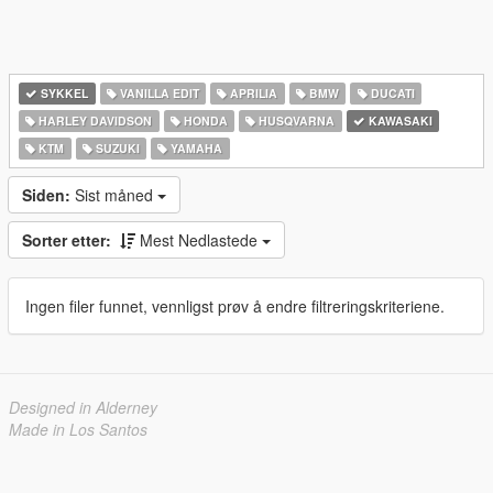
SYKKEL
VANILLA EDIT
APRILIA
BMW
DUCATI
HARLEY DAVIDSON
HONDA
HUSQVARNA
KAWASAKI
KTM
SUZUKI
YAMAHA
Siden:
Sist måned
Sorter etter:
Mest Nedlastede
Ingen filer funnet, vennligst prøv å endre filtreringskriteriene.
Designed in Alderney
Made in Los Santos