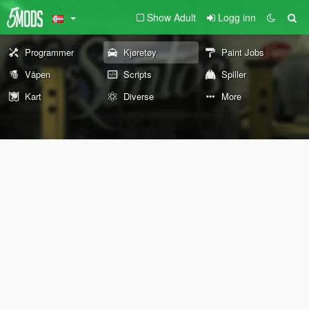
Show Adult
Logg inn
Programmer
Kjøretøy
Paint Jobs
Våpen
Scripts
Spiller
Kart
Diverse
More