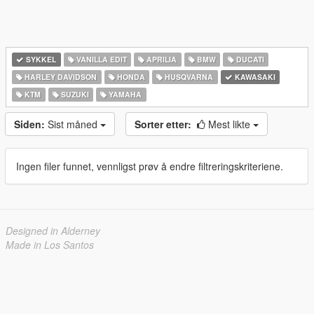
SYKKEL
VANILLA EDIT
APRILIA
BMW
DUCATI
HARLEY DAVIDSON
HONDA
HUSQVARNA
KAWASAKI
KTM
SUZUKI
YAMAHA
Siden:
Sist måned
Sorter etter:
Mest likte
Ingen filer funnet, vennligst prøv å endre filtreringskriteriene.
Designed in Alderney
Made in Los Santos