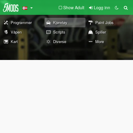
Show Adult
Logg inn
Programmer
Kjøretøy
Paint Jobs
Våpen
Scripts
Spiller
Kart
Diverse
More