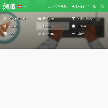
Show Adult
Logg inn
Programmer
Kjøretøy
Paint Jobs
Våpen
Scripts
Spiller
Kart
Diverse
More