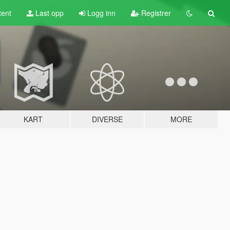
tent
Last opp
Logg inn
Registrer
KART
DIVERSE
MORE