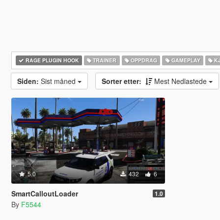
RAGE PLUGIN HOOK
TRAINER
OPPDRAG
GAMEPLAY
K
Siden:
Sist måned
Sorter etter:
Mest Nedlastede
5.0
432
6
SmartCalloutLoader
1.0
By
F5544