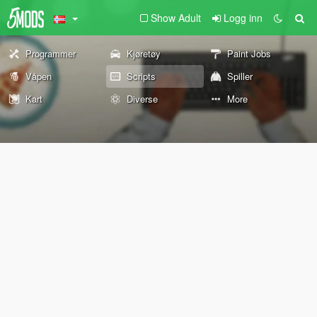
Show Adult
Logg inn
Programmer
Kjøretøy
Paint Jobs
Våpen
Scripts
Spiller
Kart
Diverse
More