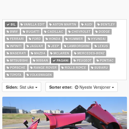
BIL
VANILLA EDIT
ASTON MARTIN
AUDI
BENTLEY
BMW
BUGATTI
CADILLAC
CHEVROLET
DODGE
FERRARI
FORD
HONDA
HUMMER
HYUNDAI
INFINITI
JAGUAR
JEEP
LAMBORGHINI
LEXUS
MASERATI
MAZDA
MCLAREN
MERCEDES-BENZ
MITSUBISHI
NISSAN
PAGANI
PEUGEOT
PONTIAC
PORSCHE
RANGE ROVER
ROLLS ROYCE
SUBARU
TOYOTA
VOLKSWAGEN
Siden:
Sist uke
Sorter etter:
Nyeste Versjoner