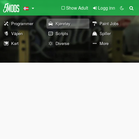
Show Adult
Logg inn
Programmer
Kjøretøy
Paint Jobs
Våpen
Scripts
Spiller
Kart
Diverse
More