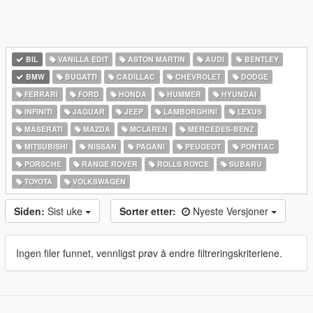
BIL
VANILLA EDIT
ASTON MARTIN
AUDI
BENTLEY
BMW
BUGATTI
CADILLAC
CHEVROLET
DODGE
FERRARI
FORD
HONDA
HUMMER
HYUNDAI
INFINITI
JAGUAR
JEEP
LAMBORGHINI
LEXUS
MASERATI
MAZDA
MCLAREN
MERCEDES-BENZ
MITSUBISHI
NISSAN
PAGANI
PEUGEOT
PONTIAC
PORSCHE
RANGE ROVER
ROLLS ROYCE
SUBARU
TOYOTA
VOLKSWAGEN
Siden:
Sist uke
Sorter etter:
Nyeste Versjoner
Ingen filer funnet, vennligst prøv å endre filtreringskriteriene.