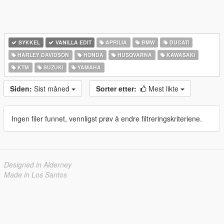
SYKKEL
VANILLA EDIT
APRILIA
BMW
DUCATI
HARLEY DAVIDSON
HONDA
HUSQVARNA
KAWASAKI
KTM
SUZUKI
YAMAHA
Siden:
Sist måned
Sorter etter:
Mest likte
Ingen filer funnet, vennligst prøv å endre filtreringskriteriene.
Designed in Alderney
Made in Los Santos