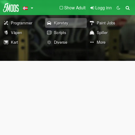
Show Adult
Logg inn
Programmer
Kjøretøy
Paint Jobs
Våpen
Scripts
Spiller
Kart
Diverse
More