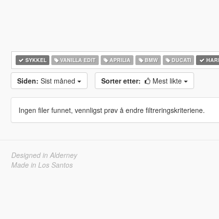
SYKKEL
VANILLA EDIT
APRILIA
BMW
DUCATI
HARL
Siden:
Sist måned
Sorter etter:
Mest likte
Ingen filer funnet, vennligst prøv å endre filtreringskriteriene.
Designed in Alderney
Made in Los Santos