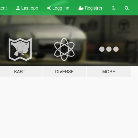
tent
Last opp
Logg inn
Registrer
KART
DIVERSE
MORE