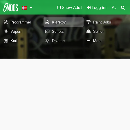
Show Adult
Logg inn
Programmer
Kjøretøy
Paint Jobs
Våpen
Scripts
Spiller
Kart
Diverse
More