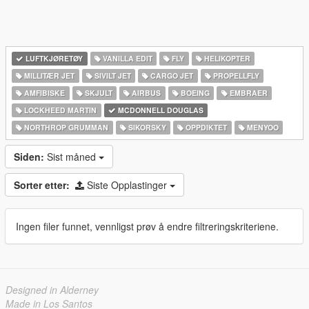
LUFTKJØRETØY
VANILLA EDIT
FLY
HELIKOPTER
MILLITÆR JET
SIVILT JET
CARGO JET
PROPELLFLY
AMFIBISKE
SKJULT
AIRBUS
BOEING
EMBRAER
LOCKHEED MARTIN
MCDONNELL DOUGLAS
NORTHROP GRUMMAN
SIKORSKY
OPPDIKTET
MENYOO
Siden:
Sist måned
Sorter etter:
Siste Opplastinger
Ingen filer funnet, vennligst prøv å endre filtreringskriteriene.
Designed in Alderney
Made in Los Santos