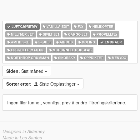
LUFTKJØRETØY
VANILLA EDIT
FLY
HELIKOPTER
MILLITÆR JET
SIVILT JET
CARGO JET
PROPELLFLY
AMFIBISKE
SKJULT
AIRBUS
BOEING
EMBRAER
LOCKHEED MARTIN
MCDONNELL DOUGLAS
NORTHROP GRUMMAN
SIKORSKY
OPPDIKTET
MENYOO
Siden:
Sist måned
Sorter etter:
Siste Opplastinger
Ingen filer funnet, vennligst prøv å endre filtreringskriteriene.
Designed in Alderney
Made in Los Santos