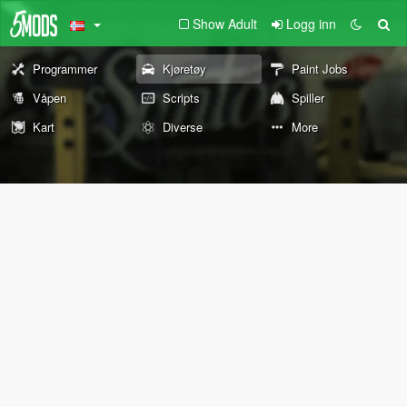
Show Adult
Logg inn
Programmer
Kjøretøy
Paint Jobs
Våpen
Scripts
Spiller
Kart
Diverse
More