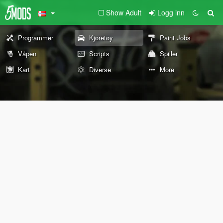
Show Adult
Logg inn
Programmer
Kjøretøy
Paint Jobs
Våpen
Scripts
Spiller
Kart
Diverse
More