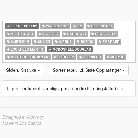
LUFTKJØRETØY
VANILLA EDIT
FLY
HELIKOPTER
MILLITÆR JET
SIVILT JET
CARGO JET
PROPELLFLY
AMFIBISKE
SKJULT
AIRBUS
BOEING
EMBRAER
LOCKHEED MARTIN
MCDONNELL DOUGLAS
NORTHROP GRUMMAN
SIKORSKY
OPPDIKTET
MENYOO
Siden:
Sist uke
Sorter etter:
Siste Opplastinger
Ingen filer funnet, vennligst prøv å endre filtreringskriteriene.
Designed in Alderney
Made in Los Santos