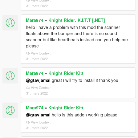
View Context
31. mars 2022
Mara974
»
Knight Rider: K.I.T.T [.NET]
hello i have a problem with this mod the scanner
floats above the bumper and there is no sound
scanner but like heartbeats instead can you help me
please
View Context
31. mars 2022
Mara974
»
Knight Rider Kitt
@gtavjamal
great i will try to install it thank you
View Context
31. mars 2022
Mara974
»
Knight Rider Kitt
@gtavjamal
hello is this addon working please
View Context
31. mars 2022