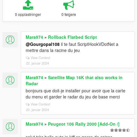
0 opplastninger
0 følgere
Mara974
»
Rollback Flatbed Script
@Gourgopal108
il te faut ScriptHookVDotNet a
mettre dans la racine du jeu
View Context
22. januar 2024
Mara974
»
Satellite Map 16K that also works in
Radar
bonjours que doit-je installer pour avoir que la carte
du menu et garder le radar du jeu de base merci
View Context
20. januar 2024
Mara974
»
Peugeot 106 Rally 2000 [Add-On /]