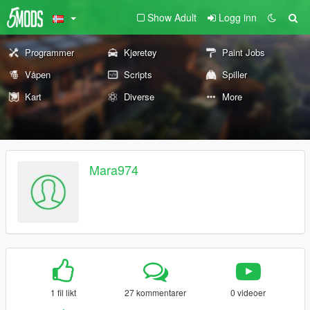
Show Adult
Logg inn
Programmer
Kjøretøy
Paint Jobs
Våpen
Scripts
Spiller
Kart
Diverse
More
Mara974
1 fil likt
27 kommentarer
0 videoer