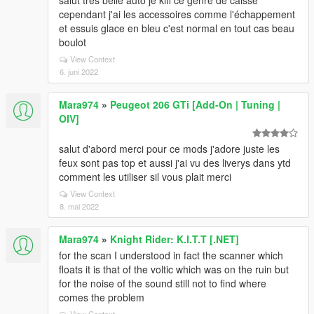
salut très belle auto je kiff ce genre de caisse
cependant j'ai les accessoires comme l'échappement
et essuis glace en bleu c'est normal en tout cas beau
boulot
View Context
6. juni 2022
Mara974
»
Peugeot 206 GTi [Add-On | Tuning |
OIV]
salut d'abord merci pour ce mods j'adore juste les
feux sont pas top et aussi j'ai vu des liverys dans ytd
comment les utiliser sil vous plait merci
View Context
8. mai 2022
Mara974
»
Knight Rider: K.I.T.T [.NET]
for the scan I understood in fact the scanner which
floats it is that of the voltic which was on the ruin but
for the noise of the sound still not to find where
comes the problem