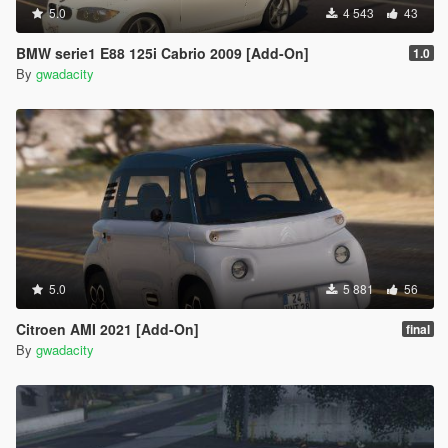
5.0
4 543
43
BMW serie1 E88 125i Cabrio 2009 [Add-On]
1.0
By
gwadacity
5.0
5 881
56
Citroen AMI 2021 [Add-On]
final
By
gwadacity