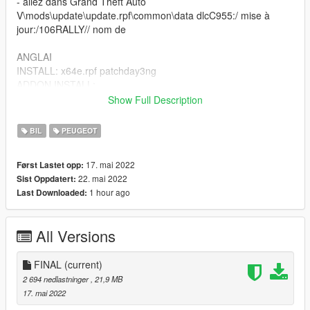
- allez dans Grand Theft Auto
V\mods\update\update.rpf\common\data dlcC955:/ mise à
jour:/106RALLY// nom de
ANGLAI
INSTALL: x64e.rpf patchday3ng
ADDON INSTALL:
- copy the folder "106RALLY" in Grand Theft Auto
Show Full Description
Vmodsupdatex64dlcpacks and go to Grand Theft Auto
Vmodsupdateupdate.rpfcommondata and edit "dlclist.xml and
BIL
PEUGEOT
add line dlcpacks:106RALLY
- go to Grand Theft Auto Vmodsupdateupdate.rpfcommondata
17. mai 2022
Først Lastet opp:
dlcC955:/ update:/106RALLY// name of
22. mai 2022
Sist Oppdatert:
ANGLAI INSTALLATION
1 hour ago
Last Downloaded:
frai: --------------------------------------------------------------------------
-----------------------------------------------------------------------
All Versions
CHANGELOG / CARACTÉRISTIQUES
--------------------------------------------------------------------------------
----------------------------------------------------------------- V1.0 -
FINAL
(current)
Saleté - Volant mobile - Feux de travail - Collision
2 694 nedlastninger
, 21,9 MB
personnalisée - Cadrans de travail (mais pas précis) -Impact
17. mai 2022
de balle sur la carrosserie -Verre cassable -Plaques