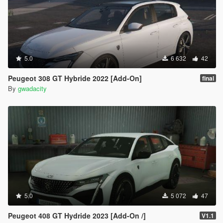
5.0
6 632
42
Peugeot 308 GT Hybride 2022 [Add-On]
final
By
gwadacity
5.0
5 072
47
Peugeot 408 GT Hydride 2023 [Add-On /]
V1.1