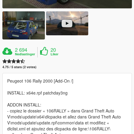
2 694
20
Nedlastinger
Liker
4.75 / 5 stars (2 votes)
Peugeot 106 Rally 2000 [Add-On /]
INSTALL: x64e.rpf patchday3ng
ADDON INSTALL:
- copiez le dossier « 106RALLY » dans Grand Theft Auto
V\mods\update\x64\dlcpacks et allez dans Grand Theft Auto
V\mods\update\update.rpf\common\data et modifiez «
dlclist.xml et ajoutez des dlcpacks de ligne:\106RALLY\