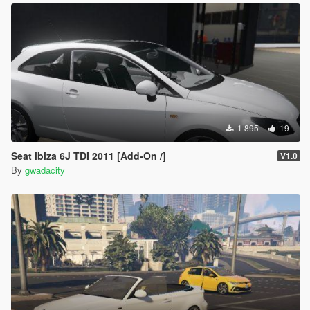
1 895
19
Seat ibiza 6J TDI 2011 [Add-On /]
V1.0
By
gwadacity