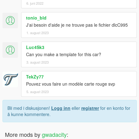
6. juni 2022
tonio_bld
J'ai besoin d'aide je ne trouve pas le fichier dlcC995
1. august 2023
Luc4Sk3
Can you make a template for this car?
3. august 2023
TekZy77
Pouvez vous faire un modèle carte rouge svp
5. august 2023
Bli med i diskusjonen!
Logg inn
eller
registrer
for en konto for
å kunne kommentere.
More mods by
gwadacity
: