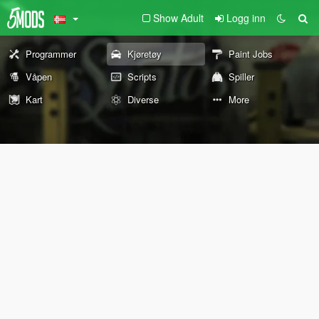
Show Adult
Logg inn
Programmer
Kjøretøy
Paint Jobs
Våpen
Scripts
Spiller
Kart
Diverse
More