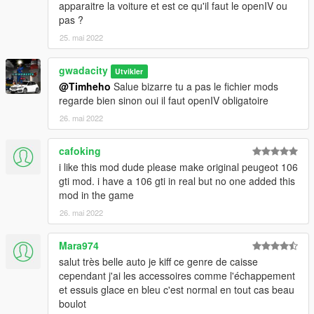
SANS AUTORISATION
apparaitre la voiture et est ce qu'il faut le openIV ou
tips Please do NOT convert MY MODEL WITHOUT
pas ?
PERMISSION
25. mai 2022
pas cette voiture pour d’autres jeux sans permission pour de
gwadacity
Utvikler
l’aide et des conseils S’il vous plaît ne convertissez pas cette
@Timheho
Salue bizarre tu a pas le fichier mods
voiture pour d’autres jeux sans permission
regarde bien sinon oui il faut openIV obligatoire
26. mai 2022
cafoking
i like this mod dude please make original peugeot 106
gti mod. i have a 106 gti in real but no one added this
mod in the game
26. mai 2022
Mara974
salut très belle auto je kiff ce genre de caisse
cependant j'ai les accessoires comme l'échappement
et essuis glace en bleu c'est normal en tout cas beau
boulot