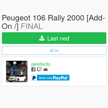
Peugeot 106 Rally 2000 [Add-
On /]
FINAL
Last ned
Del
gwadacity
Doner med