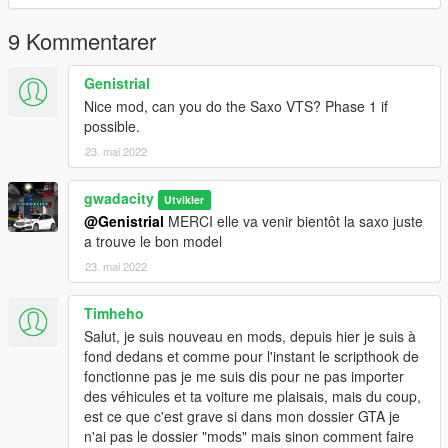
d’immatriculation -Version supplémentaire -Feux personnalisés
-Suspensions de travail -Maniabilité
9 Kommentarer
réaliste V1.1 MISE À JOUR
mise à jour des textures
Genistrial
Nice mod, can you do the Saxo VTS? Phase 1 if
ANGLAI
possible.
CHANGELOG / FEATURES
23. mai 2022
V1.0 - Dirt - Movable steering wheel - Work lights - Custom
collision - Work dials (but not accurate) - Bullet impact on
bodywork -Breakable glass -License plates -Additional version -
gwadacity
Utvikler
Custom lights -Work suspensions -Maneuverability
@Genistrial
MERCI elle va venir bientôt la saxo juste
realistic V1.1 UPDATE
a trouve le bon model
updating textures
23. mai 2022
features of the vehicle possible to install it on fivem 3D realistic
engine chassis also
Timheho
------------------------------
Salut, je suis nouveau en mods, depuis hier je suis à
fond dedans et comme pour l'instant le scripthook de
- CRÉDITS -Conversion de voiture: gwadacity 3d_artist .
fonctionne pas je me suis dis pour ne pas importer
MODÈLE
des véhicules et ta voiture me plaisais, mais du coup,
3D GAMEMODEL
est ce que c'est grave si dans mon dossier GTA je
conseils S’il vous plaît ne convertissez PAS MON MODELE
n'ai pas le dossier "mods" mais sinon comment faire