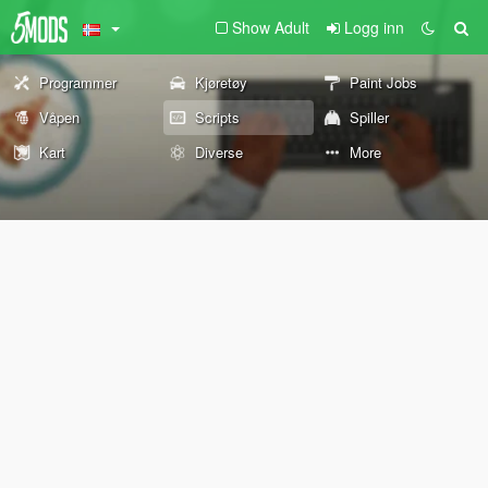
Show Adult
Logg inn
Programmer
Kjøretøy
Paint Jobs
Våpen
Scripts
Spiller
Kart
Diverse
More