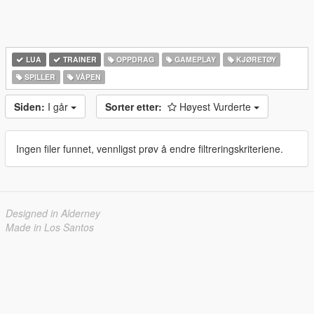
LUA
TRAINER
OPPDRAG
GAMEPLAY
KJØRETØY
SPILLER
VÅPEN
Siden:
I går
Sorter etter:
Høyest Vurderte
Ingen filer funnet, vennligst prøv å endre filtreringskriteriene.
Designed in Alderney
Made in Los Santos