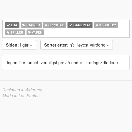
LUA
TRAINER
OPPDRAG
GAMEPLAY
KJØRETØY
SPILLER
VÅPEN
Siden:
I går
Sorter etter:
Høyest Vurderte
Ingen filer funnet, vennligst prøv å endre filtreringskriteriene.
Designed in Alderney
Made in Los Santos