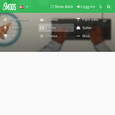
Show Adult
Logg inn
Programmer
Kjøretøy
Paint Jobs
Våpen
Scripts
Spiller
Kart
Diverse
More