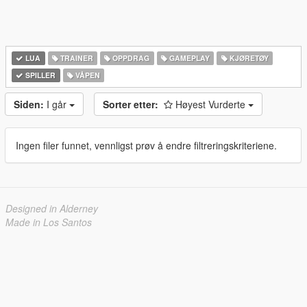
LUA
TRAINER
OPPDRAG
GAMEPLAY
KJØRETØY
SPILLER
VÅPEN
Siden:
I går
Sorter etter:
Høyest Vurderte
Ingen filer funnet, vennligst prøv å endre filtreringskriteriene.
Designed in Alderney
Made in Los Santos