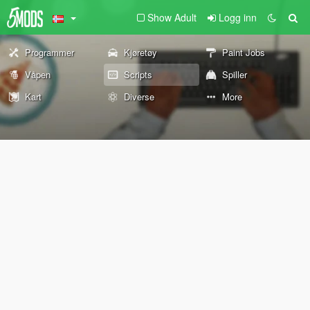
Show Adult
Logg inn
Programmer
Kjøretøy
Paint Jobs
Våpen
Scripts
Spiller
Kart
Diverse
More