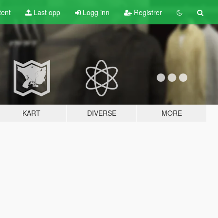
tent
Last opp
Logg inn
Registrer
KART
DIVERSE
MORE