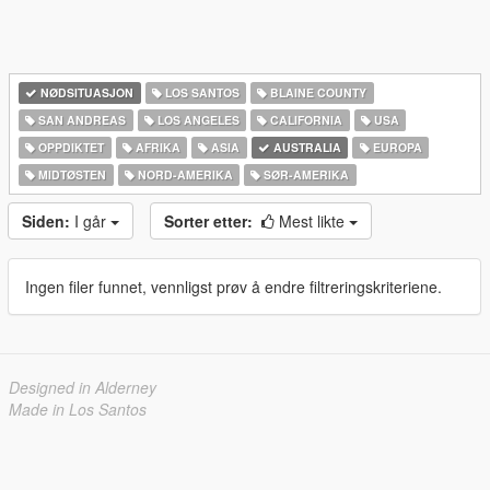
NØDSITUASJON
LOS SANTOS
BLAINE COUNTY
SAN ANDREAS
LOS ANGELES
CALIFORNIA
USA
OPPDIKTET
AFRIKA
ASIA
AUSTRALIA
EUROPA
MIDTØSTEN
NORD-AMERIKA‎
SØR-AMERIKA‎
Siden:
I går
Sorter etter:
Mest likte
Ingen filer funnet, vennligst prøv å endre filtreringskriteriene.
Designed in Alderney
Made in Los Santos