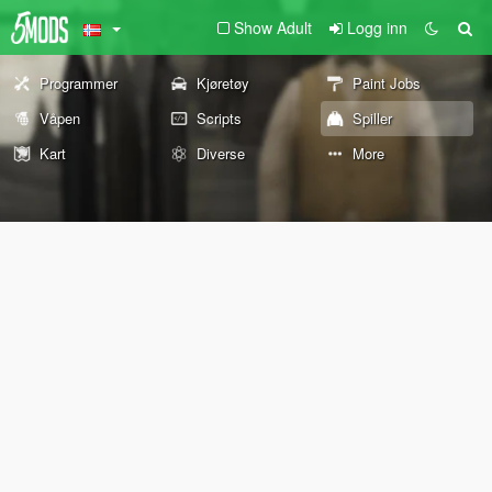
Show Adult
Logg inn
Programmer
Kjøretøy
Paint Jobs
Våpen
Scripts
Spiller
Kart
Diverse
More