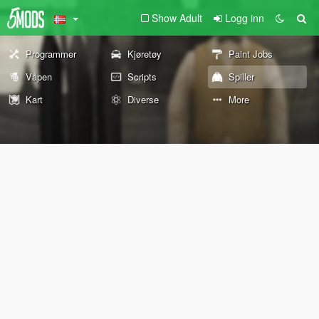
Show Adult
Logg inn
Programmer
Kjøretøy
Paint Jobs
Våpen
Scripts
Spiller
Kart
Diverse
More