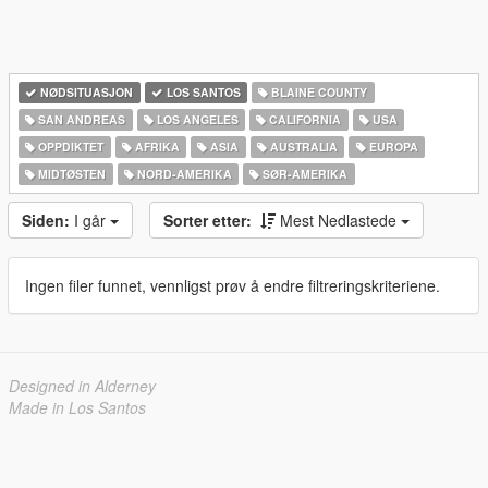
NØDSITUASJON
LOS SANTOS
BLAINE COUNTY
SAN ANDREAS
LOS ANGELES
CALIFORNIA
USA
OPPDIKTET
AFRIKA
ASIA
AUSTRALIA
EUROPA
MIDTØSTEN
NORD-AMERIKA‎
SØR-AMERIKA‎
Siden:
I går
Sorter etter:
Mest Nedlastede
Ingen filer funnet, vennligst prøv å endre filtreringskriteriene.
Designed in Alderney
Made in Los Santos