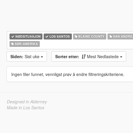
NØDSITUASJON
LOS SANTOS
BLAINE COUNTY
SAN ANDRE
SØR-AMERIKA‎
Siden:
Sist uke
Sorter etter:
Mest Nedlastede
Ingen filer funnet, vennligst prøv å endre filtreringskriteriene.
Designed in Alderney
Made in Los Santos