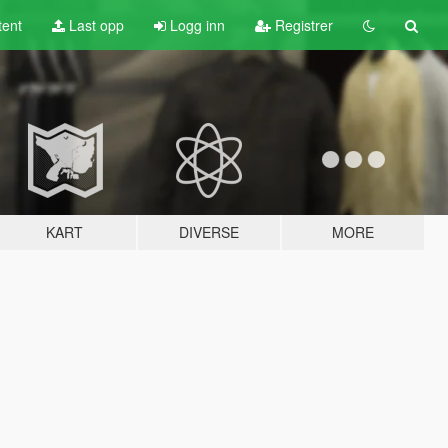
tent
Last opp
Logg inn
Registrer
KART
DIVERSE
MORE