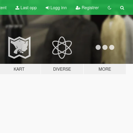
tent
Last opp
Logg inn
Registrer
KART
DIVERSE
MORE