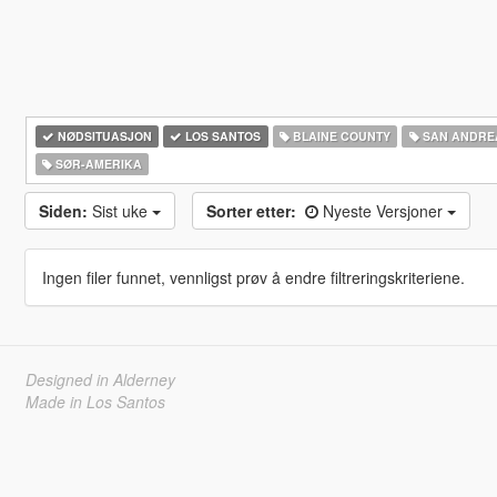
NØDSITUASJON
LOS SANTOS
BLAINE COUNTY
SAN ANDRE
SØR-AMERIKA‎
Siden:
Sist uke
Sorter etter:
Nyeste Versjoner
Ingen filer funnet, vennligst prøv å endre filtreringskriteriene.
Designed in Alderney
Made in Los Santos