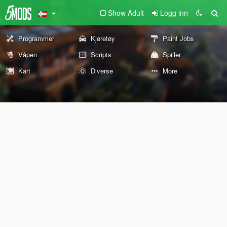
Show Adult
Logg inn
Programmer
Kjøretøy
Paint Jobs
Våpen
Scripts
Spiller
Kart
Diverse
More