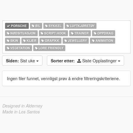
PORSCHE
BIL
SYKKEL
LUFTKJØRETØY
NØDSITUASJON
SCRIPT HOOK
TRAINER
OPPDRAG
SKIN
KLÆR
GRAFIKK
JEWELLERY
ANIMATION
VEGETATION
LORE FRIENDLY
Siden:
Sist uke
Sorter etter:
Siste Opplastinger
Ingen filer funnet, vennligst prøv å endre filtreringskriteriene.
Designed in Alderney
Made in Los Santos