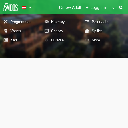
Show Adult
Logg inn
Programmer
Kjøretøy
Paint Jobs
Våpen
Scripts
Spiller
Kart
Diverse
More