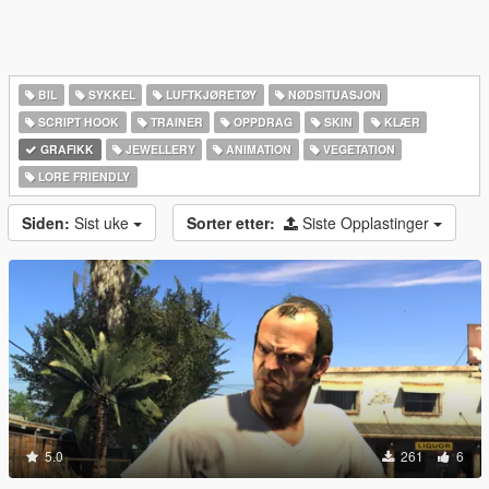
BIL
SYKKEL
LUFTKJØRETØY
NØDSITUASJON
SCRIPT HOOK
TRAINER
OPPDRAG
SKIN
KLÆR
GRAFIKK
JEWELLERY
ANIMATION
VEGETATION
LORE FRIENDLY
Siden:
Sist uke
Sorter etter:
Siste Opplastinger
5.0
261
6