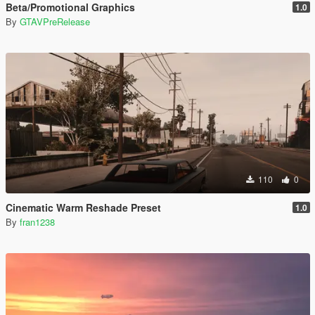
Beta/Promotional Graphics
1.0
By
GTAVPreRelease
110
0
Cinematic Warm Reshade Preset
1.0
By
fran1238