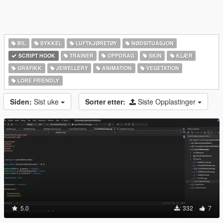
BIL
SYKKEL
LUFTKJØRETØY
NØDSITUASJON
SCRIPT HOOK
TRAINER
OPPDRAG
SKIN
KLÆR
GRAFIKK
JEWELLERY
ANIMATION
VEGETATION
LORE FRIENDLY
Siden:
Sist uke
Sorter etter:
Siste Opplastinger
5.0
332
7