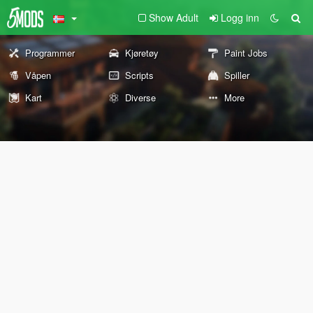
Show Adult
Logg inn
Programmer
Kjøretøy
Paint Jobs
Våpen
Scripts
Spiller
Kart
Diverse
More