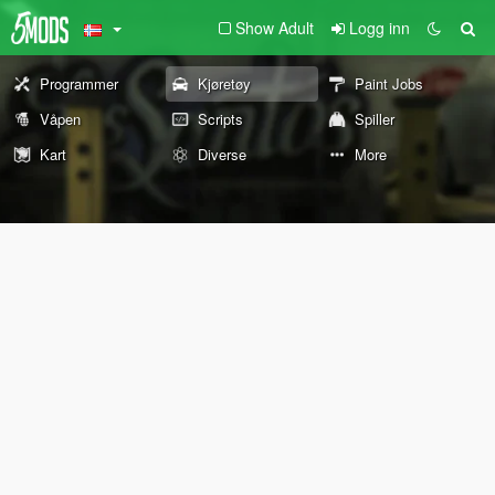
Show Adult
Logg inn
Programmer
Kjøretøy
Paint Jobs
Våpen
Scripts
Spiller
Kart
Diverse
More