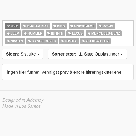
SUV
VANILLA EDIT
BMW
CHEVROLET
DACIA
JEEP
HUMMER
INFINITI
LEXUS
MERCEDES-BENZ
NISSAN
RANGE ROVER
TOYOTA
VOLKSWAGEN
Siden:
Sist uke
Sorter etter:
Siste Opplastinger
Ingen filer funnet, vennligst prøv å endre filtreringskriteriene.
Designed in Alderney
Made in Los Santos