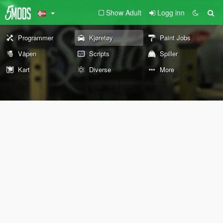
Show Adult
Logg inn
Programmer
Kjøretøy
Paint Jobs
Våpen
Scripts
Spiller
Kart
Diverse
More