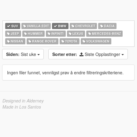
SUV
VANILLA EDIT
BMW
CHEVROLET
DACIA
JEEP
HUMMER
INFINITI
LEXUS
MERCEDES-BENZ
NISSAN
RANGE ROVER
TOYOTA
VOLKSWAGEN
Siden:
Sist uke
Sorter etter:
Siste Opplastinger
Ingen filer funnet, vennligst prøv å endre filtreringskriteriene.
Designed in Alderney
Made in Los Santos