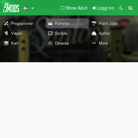
Show Adult
Logg inn
Programmer
Kjøretøy
Paint Jobs
Våpen
Scripts
Spiller
Kart
Diverse
More