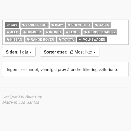
SUV
VANILLA EDIT
BMW
CHEVROLET
DACIA
JEEP
HUMMER
INFINITI
LEXUS
MERCEDES-BENZ
NISSAN
RANGE ROVER
TOYOTA
VOLKSWAGEN
Siden:
I går
Sorter etter:
Mest likte
Ingen filer funnet, vennligst prøv å endre filtreringskriteriene.
Designed in Alderney
Made in Los Santos