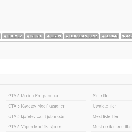
HUMMER
INFINITI
LEXUS
MERCEDES-BENZ
NISSAN
RAN
GTA 5 Modda Programmer
Siste filer
GTA 5 Kjøretøy Modifikasjoner
Utvalgte filer
GTA 5 kjøretøy paint job mods
Mest likte filer
GTA 5 Våpen Modifikasjoner
Mest nedlastede filer