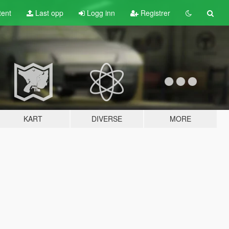
tent
Last opp
Logg inn
Registrer
KART
DIVERSE
MORE