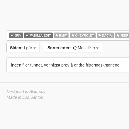
SUV
VANILLA EDIT
BMW
CHEVROLET
DACIA
JEEP
Siden:
I går
Sorter etter:
Mest likte
Ingen filer funnet, vennligst prøv å endre filtreringskriteriene.
Designed in Alderney
Made in Los Santos