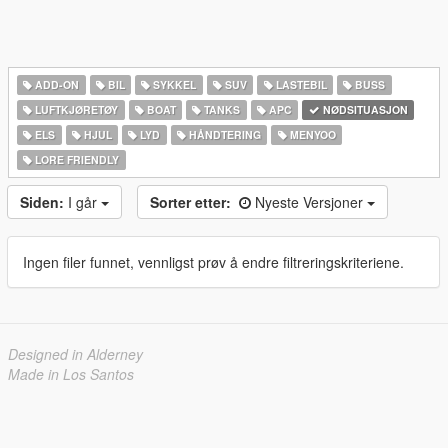
ADD-ON
BIL
SYKKEL
SUV
LASTEBIL
BUSS
LUFTKJØRETØY
BOAT
TANKS
APC
NØDSITUASJON
ELS
HJUL
LYD
HÅNDTERING
MENYOO
LORE FRIENDLY
Siden:
I går
Sorter etter:
Nyeste Versjoner
Ingen filer funnet, vennligst prøv å endre filtreringskriteriene.
Designed in Alderney
Made in Los Santos