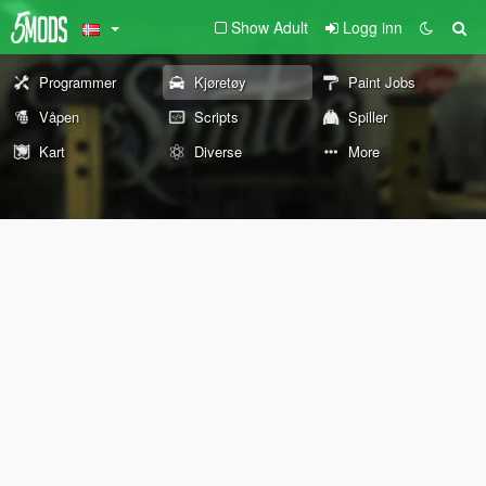
Show Adult
Logg inn
Programmer
Kjøretøy
Paint Jobs
Våpen
Scripts
Spiller
Kart
Diverse
More