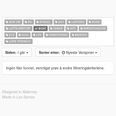
ADD-ON
BIL
SYKKEL
SUV
LASTEBIL
BUSS
LUFTKJØRETØY
BOAT
TANKS
APC
NØDSITUASJON
ELS
HJUL
LYD
HÅNDTERING
MENYOO
LORE FRIENDLY
Siden:
I går
Sorter etter:
Nyeste Versjoner
Ingen filer funnet, vennligst prøv å endre filtreringskriteriene.
Designed in Alderney
Made in Los Santos