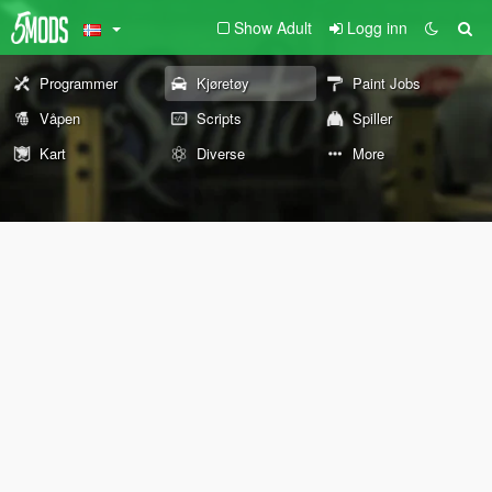
Show Adult
Logg inn
Programmer
Kjøretøy
Paint Jobs
Våpen
Scripts
Spiller
Kart
Diverse
More