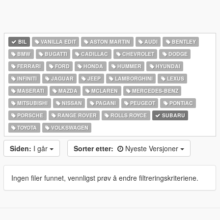
BIL
VANILLA EDIT
ASTON MARTIN
AUDI
BENTLEY
BMW
BUGATTI
CADILLAC
CHEVROLET
DODGE
FERRARI
FORD
HONDA
HUMMER
HYUNDAI
INFINITI
JAGUAR
JEEP
LAMBORGHINI
LEXUS
MASERATI
MAZDA
MCLAREN
MERCEDES-BENZ
MITSUBISHI
NISSAN
PAGANI
PEUGEOT
PONTIAC
PORSCHE
RANGE ROVER
ROLLS ROYCE
SUBARU
TOYOTA
VOLKSWAGEN
Siden:
I går
Sorter etter:
Nyeste Versjoner
Ingen filer funnet, vennligst prøv å endre filtreringskriteriene.