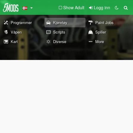
Show Adult
Logg inn
Programmer
Kjøretøy
Paint Jobs
Våpen
Scripts
Spiller
Kart
Diverse
More