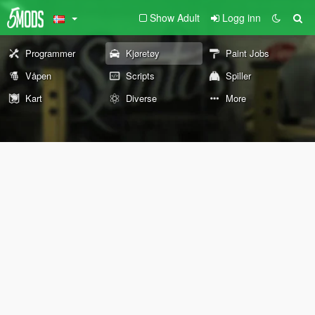
Show Adult
Logg inn
Programmer
Kjøretøy
Paint Jobs
Våpen
Scripts
Spiller
Kart
Diverse
More