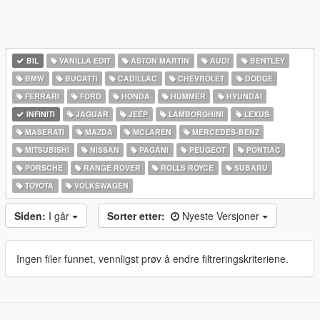
BIL
VANILLA EDIT
ASTON MARTIN
AUDI
BENTLEY
BMW
BUGATTI
CADILLAC
CHEVROLET
DODGE
FERRARI
FORD
HONDA
HUMMER
HYUNDAI
INFINITI
JAGUAR
JEEP
LAMBORGHINI
LEXUS
MASERATI
MAZDA
MCLAREN
MERCEDES-BENZ
MITSUBISHI
NISSAN
PAGANI
PEUGEOT
PONTIAC
PORSCHE
RANGE ROVER
ROLLS ROYCE
SUBARU
TOYOTA
VOLKSWAGEN
Siden:
I går
Sorter etter:
Nyeste Versjoner
Ingen filer funnet, vennligst prøv å endre filtreringskriteriene.