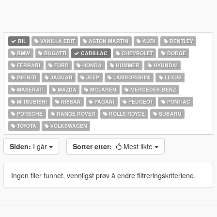
BIL
VANILLA EDIT
ASTON MARTIN
AUDI
BENTLEY
BMW
BUGATTI
CADILLAC
CHEVROLET
DODGE
FERRARI
FORD
HONDA
HUMMER
HYUNDAI
INFINITI
JAGUAR
JEEP
LAMBORGHINI
LEXUS
MASERATI
MAZDA
MCLAREN
MERCEDES-BENZ
MITSUBISHI
NISSAN
PAGANI
PEUGEOT
PONTIAC
PORSCHE
RANGE ROVER
ROLLS ROYCE
SUBARU
TOYOTA
VOLKSWAGEN
Siden:
I går
Sorter etter:
Mest likte
Ingen filer funnet, vennligst prøv å endre filtreringskriteriene.