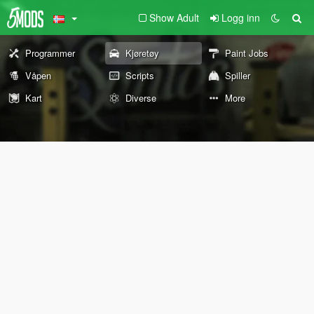
Show Adult
Logg inn
Programmer
Kjøretøy
Paint Jobs
Våpen
Scripts
Spiller
Kart
Diverse
More