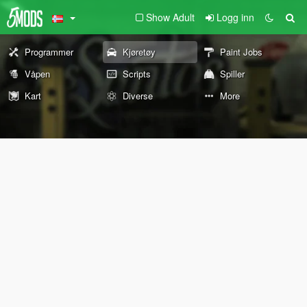
Show Adult
Logg inn
Programmer
Kjøretøy
Paint Jobs
Våpen
Scripts
Spiller
Kart
Diverse
More