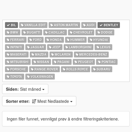
BIL
VANILLA EDIT
ASTON MARTIN
AUDI
BENTLEY
BMW
BUGATTI
CADILLAC
CHEVROLET
DODGE
FERRARI
FORD
HONDA
HUMMER
HYUNDAI
INFINITI
JAGUAR
JEEP
LAMBORGHINI
LEXUS
MASERATI
MAZDA
MCLAREN
MERCEDES-BENZ
MITSUBISHI
NISSAN
PAGANI
PEUGEOT
PONTIAC
PORSCHE
RANGE ROVER
ROLLS ROYCE
SUBARU
TOYOTA
VOLKSWAGEN
Siden:
Sist måned
Sorter etter:
Mest Nedlastede
Ingen filer funnet, vennligst prøv å endre filtreringskriteriene.