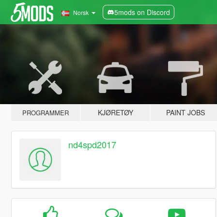
5mods on Discord
Norsk
KJØRETØY
PAINT JOBS
PROGRAMMER
nd4spd2017