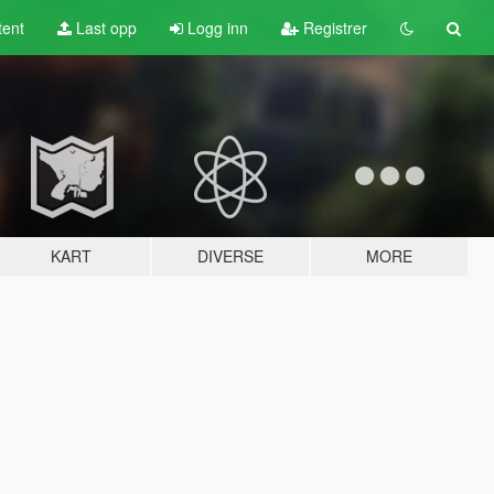
tent
Last opp
Logg inn
Registrer
KART
DIVERSE
MORE