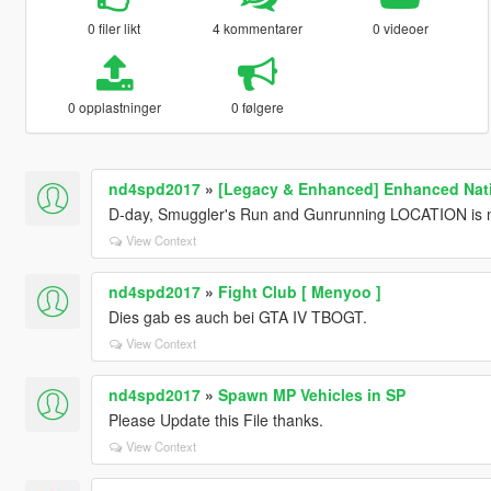
0 filer likt
4 kommentarer
0 videoer
0 opplastninger
0 følgere
nd4spd2017
»
[Legacy & Enhanced] Enhanced Nati
D-day, Smuggler's Run and Gunrunning LOCATION is m
View Context
nd4spd2017
»
Fight Club [ Menyoo ]
Dies gab es auch bei GTA IV TBOGT.
View Context
nd4spd2017
»
Spawn MP Vehicles in SP
Please Update this File thanks.
View Context