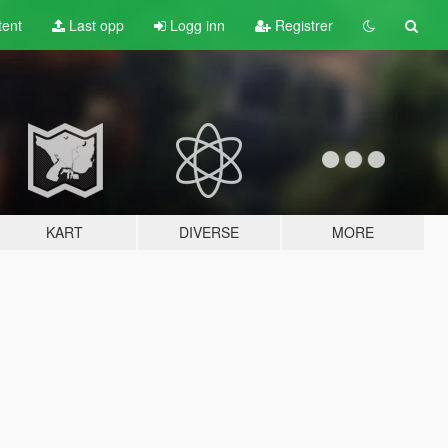
tent
Last opp
Logg inn
Registrer
KART
DIVERSE
MORE