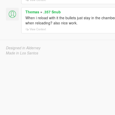
Themas
»
.357 Snub
When i reload with it the bullets just stay in the chamb
when reloading? also nice work.
View Context
Designed in Alderney
Made in Los Santos