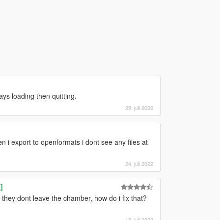
ays loading then quitting.
29. juli 2022
en i export to openformats i dont see any files at
24. juli 2022
]
 they dont leave the chamber, how do i fix that?
13. juli 2022