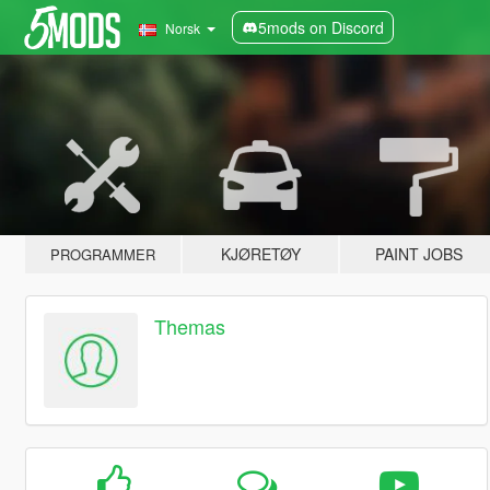
5mods on Discord
Norsk
KJØRETØY
PAINT JOBS
PROGRAMMER
Themas