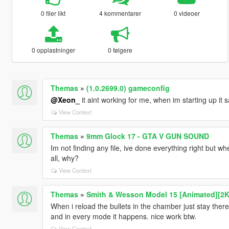
0 filer likt
4 kommentarer
0 videoer
0 opplastninger
0 følgere
Themas
»
(1.0.2699.0) gameconfig
@Xeon_
it aint working for me, when im starting up it s
View Context
Themas
»
9mm Glock 17 - GTA V GUN SOUND
Im not finding any file, ive done everything right but wh
all, why?
View Context
Themas
»
Smith & Wesson Model 15 [Animated][2K
When i reload the bullets in the chamber just stay there
and in every mode it happens. nice work btw.
View Context