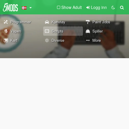
Show Adult
Logg inn
Programmer
Kjøretøy
Paint Jobs
Våpen
Scripts
Spiller
Kart
Diverse
More