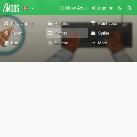
Show Adult
Logg inn
Programmer
Kjøretøy
Paint Jobs
Våpen
Scripts
Spiller
Kart
Diverse
More