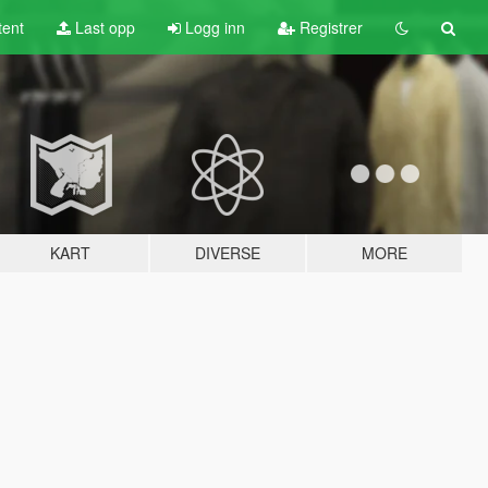
tent
Last opp
Logg inn
Registrer
KART
DIVERSE
MORE